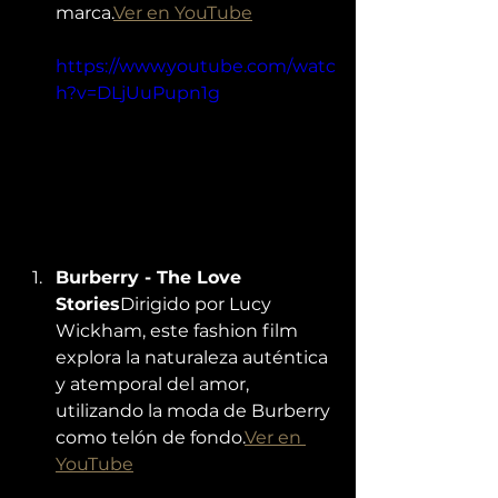
marca.
Ver en YouTube
https://www.youtube.com/watc
h?v=DLjUuPupn1g
Burberry - The Love 
Stories
Dirigido por Lucy 
Wickham, este fashion film 
explora la naturaleza auténtica 
y atemporal del amor, 
utilizando la moda de Burberry 
como telón de fondo.
Ver en 
YouTube