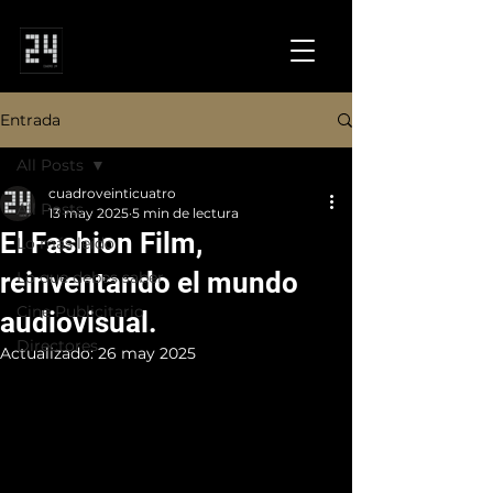
Entrada
All Posts
cuadroveinticuatro
All Posts
13 may 2025
5 min de lectura
El Fashion Film,
Lo más leído
reinventando el mundo
Lo que debes saber
Cine Publicitario
audiovisual.
Directores
Actualizado:
26 may 2025