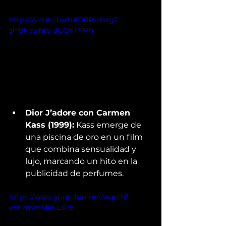
https://youtu.be/tu1D0Pichng?
si=0H7wht8-3GQnTYMh
Dior J’adore con Carmen 
Kass (1999):
 Kass emerge de 
una piscina de oro en un film 
que combina sensualidad y 
lujo, marcando un hito en la 
publicidad de perfumes. 
https://www.youtube.com/watch?
v=F7mmMk6L3Po