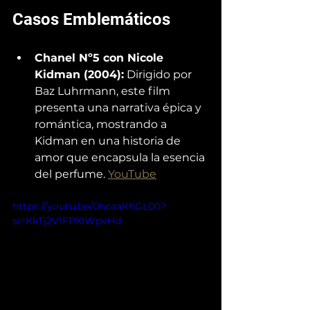
Casos Emblemáticos
Chanel Nº5 con Nicole 
Kidman (2004):
 Dirigido por 
Baz Luhrmann, este film 
presenta una narrativa épica y 
romántica, mostrando a 
Kidman en una historia de 
amor que encapsula la esencia 
del perfume. 
YouTube
https://youtu.be/0hcaaKhGL00?
si=KkTj2V1FPXIWpvHd