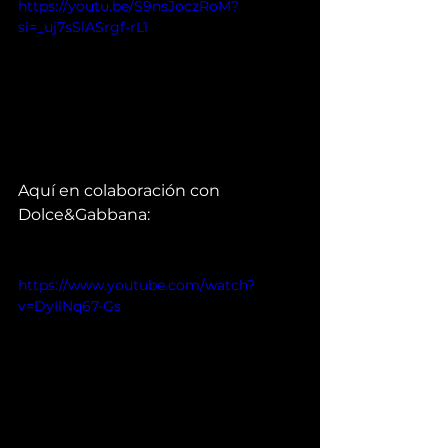
https://youtu.be/S9nsJoczRoM?
si=_uj7sSiASrgf-rL1
Aquí en colaboración con 
Dolce&Gabbana:
https://www.youtube.com/watch?
v=DyIlNq67-Gs