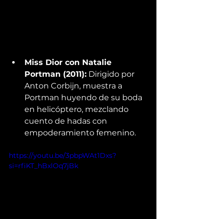
Miss Dior con Natalie 
Portman (2011):
 Dirigido por 
Anton Corbijn, muestra a 
Portman huyendo de su boda 
en helicóptero, mezclando 
cuento de hadas con 
empoderamiento femenino. 
https://youtu.be/3pbpWAt1Dxs?
si=rfiKT_hBxlOq7jBk