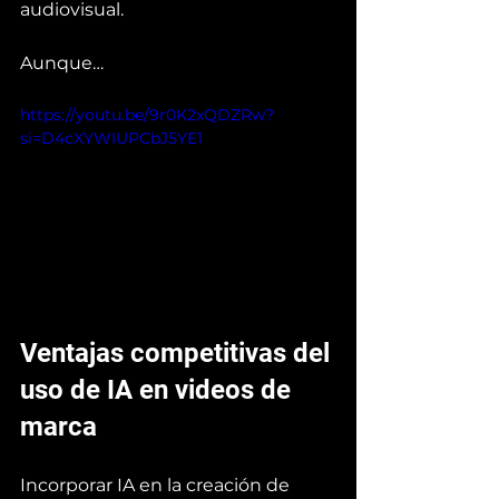
audiovisual. 
Aunque…
https://youtu.be/9r0K2xQDZRw?
si=D4cXYWIUPCbJ5YE1
Ventajas competitivas del 
uso de IA en videos de 
marca
Incorporar IA en la creación de 