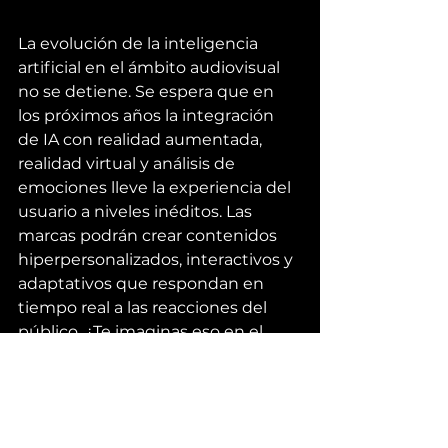
La evolución de la inteligencia 
artificial en el ámbito audiovisual 
no se detiene. Se espera que en 
los próximos años la integración 
de IA con realidad aumentada, 
realidad virtual y análisis de 
emociones lleve la experiencia del 
usuario a niveles inéditos. Las 
marcas podrán crear contenidos 
hiperpersonalizados, interactivos y 
adaptativos que respondan en 
tiempo real a las reacciones del 
público. ¿Te imaginas eso en el 
Super Bowl? O ¿en una campaña 
política? Esto es llegar al perfecto 
comercial para mí, para ti, para 
todos así seamos diferentes.