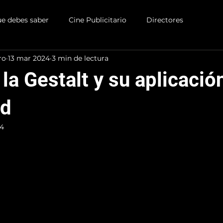
ACERCA DE
CONTACTO
DIRE
ue debes saber
Cine Publicitario
Directores
ro
13 mar 2024
3 min de lectura
la Gestalt y su aplicación
ad
24