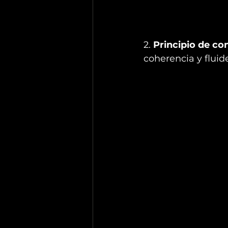
2. 
Principio de co
coherencia y fluid