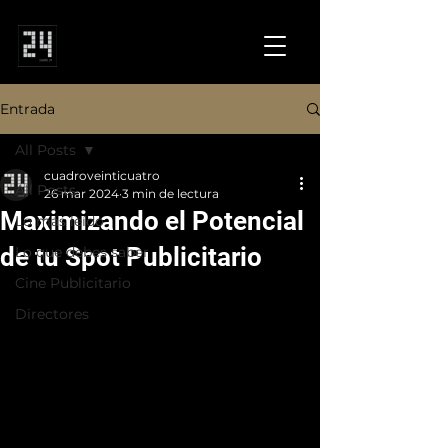
Entrada
All Posts
cuadroveinticuatro
All Posts
26 mar 2024
3 min de lectura
Maximizando el Potencial
Lo más leído
de tu Spot Publicitario
Lo que debes saber
Cine Publicitario
Directores