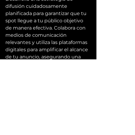
difusión cuidadosamente 
planificada para garantizar que tu 
spot llegue a tu público objetivo 
de manera efectiva. Colabora con 
medios de comunicación 
relevantes y utiliza las plataformas 
digitales para amplificar el alcance 
de tu anuncio, asegurando una 
máxima exposición y visibilidad 
para tu marca.
Medición y Optimización 
Continua:
Mide el rendimiento de tu spot y 
realiza ajustes según sea necesario 
para optimizar su efectividad. 
Utiliza herramientas analíticas para 