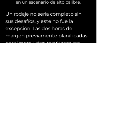
en un escenario de alto calibre.
Un rodaje no sería completo sin 
sus desafíos, y este no fue la 
excepción. Las dos horas de 
margen previamente planificadas 
para imprevistos resultaron ser 
esenciales. Resolver problemas es 
parte fundamental de nuestro 
trabajo, y lo hacemos con 
entusiasmo.